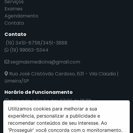
Serviços
Exames
Agendamento
Contato
Contato
(19) 3451-8758/3451-3888
(19) 99663-5344
segmaismedicina@gmail.com
Rua José Cristóvão Cardoso, 631 - Vila Claúdia |
Limeira/SP
Horário de Funcionamento
Segunda à Sexta das 07:00 às 16:30
Utilizamos cookies para melhorar a sua
Siga-nos
experiência, personalizar a publicidade e
recomendar conteúdos de seu interesse. Ao
'Prosseguir' você concorda com o monitoramento.